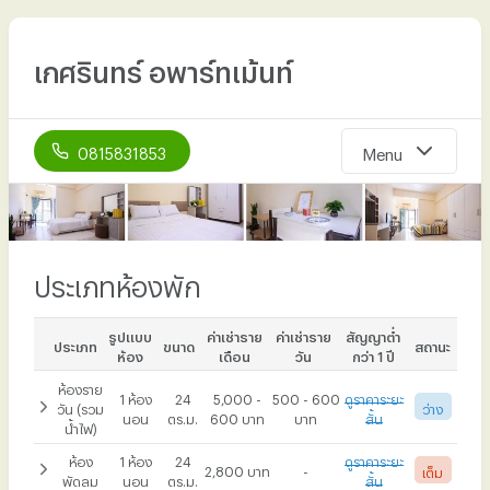
เกศรินทร์ อพาร์ทเม้นท์
0815831853
Menu
หน้าแรก
เกี่ยวกับเรา
ประเภทห้องพัก
ห้องพัก
รูปแบบ
ค่าเช่าราย
ค่าเช่าราย
สัญญาต่ำ
ประเภท
ขนาด
สถานะ
สิ่งอำนวยความสะดวก
ห้อง
เดือน
วัน
กว่า 1 ปี
ห้องราย
รูปภาพ
1 ห้อง
24
5,000 -
500 - 600
ดูราคาระยะ
วัน (รวม
ว่าง
นอน
ตร.ม.
600 บาท
บาท
สั้น
น้ำไฟ)
ที่ตั้งที่พัก
ห้อง
1 ห้อง
24
ดูราคาระยะ
2,800 บาท
-
เต็ม
ติดต่อเรา
พัดลม
นอน
ตร.ม.
สั้น